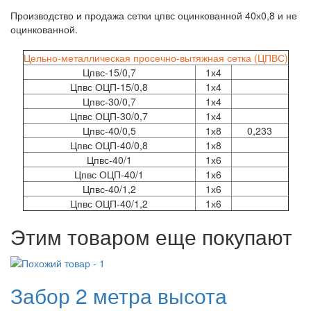
Производство и продажа сетки цпвс оцинкованной 40х0,8 и не
оцинкованной.
Цельно-металлическая просечно-вытяжная сетка (ЦПВС)
Цпвс-15/0,7
1х4
Цпвс ОЦП-15/0,8
1х4
Цпвс-30/0,7
1х4
Цпвс ОЦП-30/0,7
1х4
Цпвс-40/0,5
1х8
0,233
Цпвс ОЦП-40/0,8
1х8
Цпвс-40/1
1х6
Цпвс ОЦП-40/1
1х6
Цпвс-40/1,2
1х6
Цпвс ОЦП-40/1,2
1х6
Этим товаром еще покупают
Забор 2 метра высота