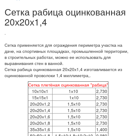
Сетка рабица оцинкованная
20х20х1,4
.
Сетка применяется для ограждения периметра участка на
даче, на спортивных площадках, промышленной территории,
в строительных работах, можно ее использовать для
выравнивания стен в ванной.
Сетка рабица оцинкованная 20х20х1,4 изготавливается из
оцинкованной проволоки 1,4 миллиметра,.
Сетка плетёная оцинкованная "рабица"
10х10х1
1х10
2,730
15х15х1
1х10
2,730
20х20х1,2
1,5х10
2,730
20х20х1,4
1,5х10
2,730
20х20х1,6
1,5х10
2,730
20х20х1,8
1,5х10
2,730
35х35х1,6
1,5х10
1,400
50х50х1,8
1,5х10;1,8х10;2х10
0,980