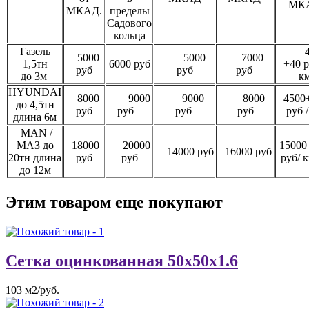
МК
МКАД.
пределы
Садового
кольца
Газель
40
5000
5000
7000
1,5тн
6000 руб
+40 р
руб
руб
руб
до 3м
к
HYUNDAI
8000
9000
9000
8000
4500
до 4,5тн
руб
руб
руб
руб
руб 
длина 6м
MAN /
МАЗ до
18000
20000
15000
14000 руб
16000 руб
20тн длина
руб
руб
руб/
до 12м
Этим товаром еще покупают
Сетка оцинкованная 50х50х1.6
103 м2/руб.