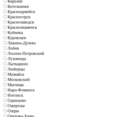
Королев
Котельники
Красноармейск
Красногорск
Краснозаводск
Краснознаменск
Кубинка
Куровское
Ликино-Дулево
Лобня
Лосино-Петровский
Луховицы
Лыткарино
Люберцы
Можайск
Московский
Мытищи
Наро-Фоминск
Ногинск
Одинцово
Ожерелье
Озеры
Орехово-Зуево