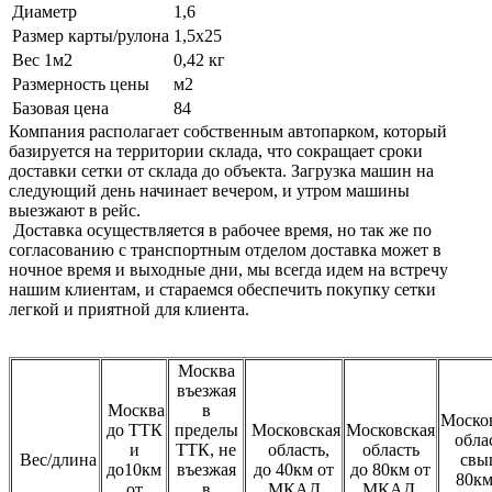
Диаметр
1,6
Размер карты/рулона
1,5х25
Вес 1м2
0,42 кг
Размерность цены
м2
Базовая цена
84
Компания располагает собственным автопарком, который
базируется на территории склада, что сокращает сроки
доставки сетки от склада до объекта. Загрузка машин на
следующий день начинает вечером, и утром машины
выезжают в рейс.
Доставка осуществляется в рабочее время, но так же по
согласованию с транспортным отделом доставка может в
ночное время и выходные дни, мы всегда идем на встречу
нашим клиентам, и стараемся обеспечить покупку сетки
легкой и приятной для клиента.
Москва
въезжая
Москва
в
Моско
до ТТК
пределы
Московская
Московская
обла
и
ТТК, не
область,
область
Вес/длина
свы
до10км
въезжая
до 40км от
до 80км от
80км
от
в
МКАД
МКАД