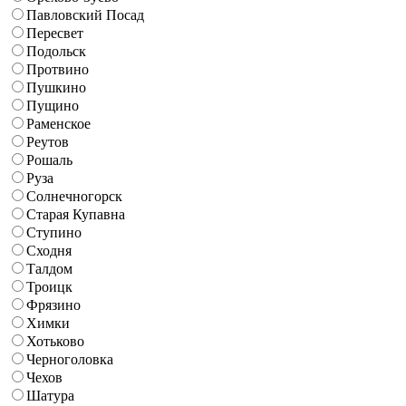
Павловский Посад
Пересвет
Подольск
Протвино
Пушкино
Пущино
Раменское
Реутов
Рошаль
Руза
Солнечногорск
Старая Купавна
Ступино
Сходня
Талдом
Троицк
Фрязино
Химки
Хотьково
Черноголовка
Чехов
Шатура