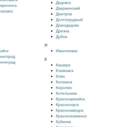
Дедовск
кресенск
Дзержинский
оковск
Дмитров
Долгопрудный
Домодедово
Дрезна
Дубна
И
айск
Ивантеевка
енигород
К
леноград
Кашира
Климовск
Клин
Коломна
Королев
Котельники
Красноармейск
Красногорск
Краснозаводск
Краснознаменск
Кубинка