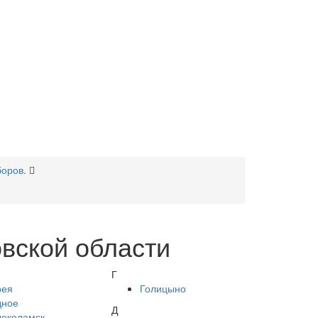
боров.
вской области
Г
рея
Голицыно
дное
Д
локоламск