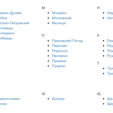
М
Н
икино-Дулево
Можайск
На
обня
Московский
Ног
осино-Петровский
Мытищи
уховицы
ыткарино
П
Р
юберцы
Павловский Посад
Ра
Пересвет
Реу
Подольск
Ро
Протвино
Руз
Пушкино
Т
Пущино
Та
Тр
Ш
Щ
ерноголовка
Шатура
Ще
ехов
Ще