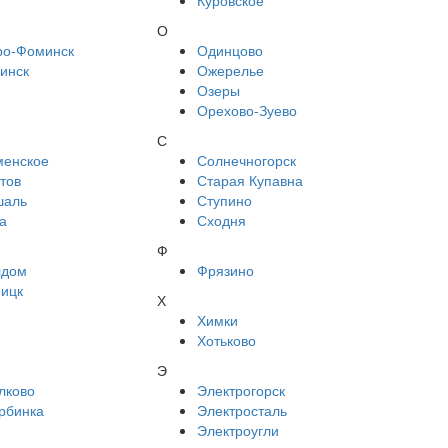
Куровское
О
ро-Фоминск
Одинцово
инск
Ожерелье
Озеры
Орехово-Зуево
С
менское
Солнечногорск
тов
Старая Купавна
шаль
Ступино
а
Сходня
Ф
лдом
Фрязино
оицк
Х
Химки
Хотьково
Э
лково
Электрогорск
рбинка
Электросталь
Электроугли