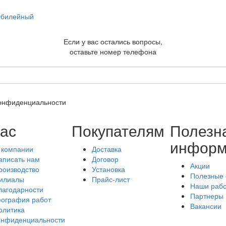
билейный
Если у вас остались вопросы,
оставьте номер телефона
конфиденциальности
ас
Покупателям
Полезн
информ
 компании
Доставка
аписать нам
Договор
Акции
роизводство
Установка
Полезные 
илиалы
Прайс-лист
Наши раб
лагодарности
Партнеры
еография работ
Вакансии
олитика
онфиденциальности