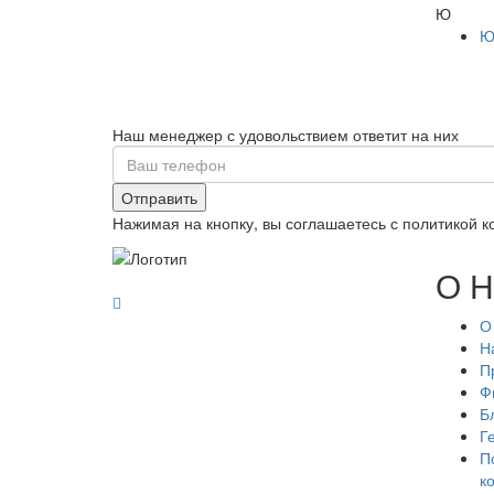
Ю
Ю
Наш менеджер с удовольствием ответит на них
Отправить
Нажимая на кнопку, вы соглашаетесь с политикой 
О Н
О
Н
П
Ф
Б
Г
П
к