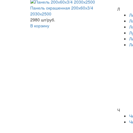
Панель окрашенная 200х60х3/4
Л
2030х2500
Л
2980 шт/руб.
Л
В корзину
Л
Л
Л
Л
Ч
Ч
Ч