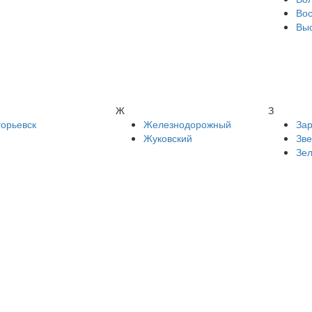
Вос
Выс
Ж
З
горьевск
Железнодорожный
Зар
Жуковский
Зв
Зе