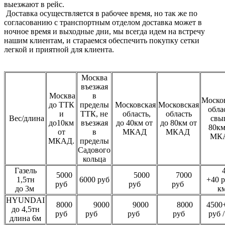
выезжают в рейс.
Доставка осуществляется в рабочее время, но так же по
согласованию с транспортным отделом доставка может в
ночное время и выходные дни, мы всегда идем на встречу
нашим клиентам, и стараемся обеспечить покупку сетки
легкой и приятной для клиента.
Москва
въезжая
Москва
в
Моско
до ТТК
пределы
Московская
Московская
обла
и
ТТК, не
область,
область
Вес/длина
свы
до10км
въезжая
до 40км от
до 80км от
80км
от
в
МКАД
МКАД
МК
МКАД.
пределы
Садового
кольца
Газель
40
5000
5000
7000
1,5тн
6000 руб
+40 р
руб
руб
руб
до 3м
к
HYUNDAI
8000
9000
9000
8000
4500
до 4,5тн
руб
руб
руб
руб
руб 
длина 6м