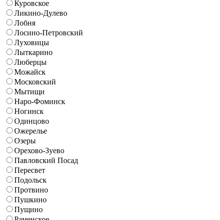
Куровское
Ликино-Дулево
Лобня
Лосино-Петровский
Луховицы
Лыткарино
Люберцы
Можайск
Московский
Мытищи
Наро-Фоминск
Ногинск
Одинцово
Ожерелье
Озеры
Орехово-Зуево
Павловский Посад
Пересвет
Подольск
Протвино
Пушкино
Пущино
Раменское