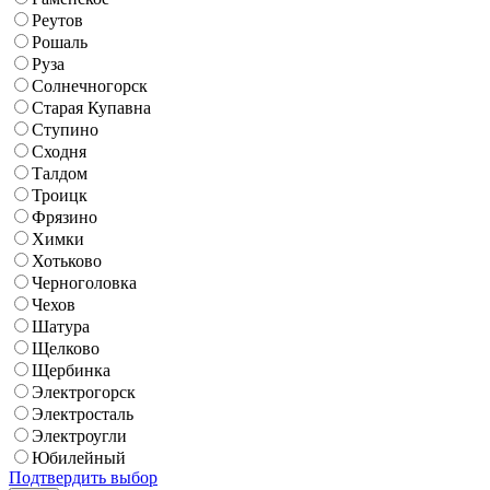
Реутов
Рошаль
Руза
Солнечногорск
Старая Купавна
Ступино
Сходня
Талдом
Троицк
Фрязино
Химки
Хотьково
Черноголовка
Чехов
Шатура
Щелково
Щербинка
Электрогорск
Электросталь
Электроугли
Юбилейный
Подтвердить выбор