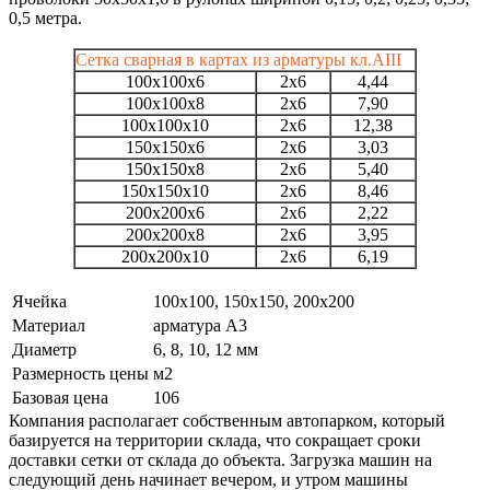
0,5 метра.
Сетка сварная в картах из арматуры кл.АIII
100х100х6
2х6
4,44
100х100х8
2х6
7,90
100х100х10
2х6
12,38
150х150х6
2х6
3,03
150х150х8
2х6
5,40
150х150х10
2х6
8,46
200х200х6
2х6
2,22
200х200х8
2х6
3,95
200х200х10
2х6
6,19
Ячейка
100х100, 150х150, 200х200
Материал
арматура А3
Диаметр
6, 8, 10, 12 мм
Размерность цены
м2
Базовая цена
106
Компания располагает собственным автопарком, который
базируется на территории склада, что сокращает сроки
доставки сетки от склада до объекта. Загрузка машин на
следующий день начинает вечером, и утром машины