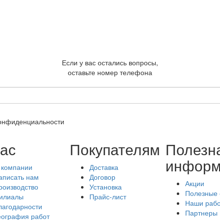
Если у вас остались вопросы,
оставьте номер телефона
конфиденциальности
ас
Покупателям
Полезн
информ
 компании
Доставка
аписать нам
Договор
Акции
роизводство
Установка
Полезные 
илиалы
Прайс-лист
Наши раб
лагодарности
Партнеры
еография работ