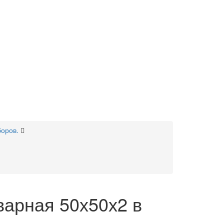
боров.
варная 50х50х2 в