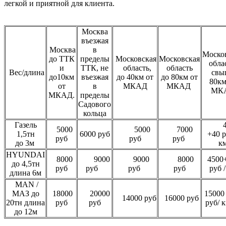
легкой и приятной для клиента.
Москва
въезжая
Москва
в
Моско
до ТТК
пределы
Московская
Московская
обла
и
ТТК, не
область,
область
Вес/длина
свы
до10км
въезжая
до 40км от
до 80км от
80км
от
в
МКАД
МКАД
МК
МКАД.
пределы
Садового
кольца
Газель
40
5000
5000
7000
1,5тн
6000 руб
+40 р
руб
руб
руб
до 3м
к
HYUNDAI
8000
9000
9000
8000
4500
до 4,5тн
руб
руб
руб
руб
руб 
длина 6м
MAN /
МАЗ до
18000
20000
15000
14000 руб
16000 руб
20тн длина
руб
руб
руб/
до 12м