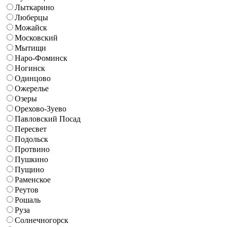
Лыткарино
Люберцы
Можайск
Московский
Мытищи
Наро-Фоминск
Ногинск
Одинцово
Ожерелье
Озеры
Орехово-Зуево
Павловский Посад
Пересвет
Подольск
Протвино
Пушкино
Пущино
Раменское
Реутов
Рошаль
Руза
Солнечногорск