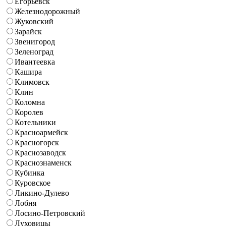
Егорьевск
Железнодорожный
Жуковский
Зарайск
Звенигород
Зеленоград
Ивантеевка
Кашира
Климовск
Клин
Коломна
Королев
Котельники
Красноармейск
Красногорск
Краснозаводск
Краснознаменск
Кубинка
Куровское
Ликино-Дулево
Лобня
Лосино-Петровский
Луховицы