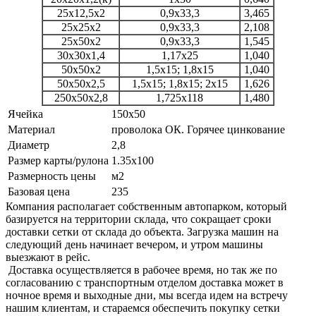
25х12,5х2
0,9х33,3
3,465
25х25х2
0,9х33,3
2,108
25х50х2
0,9х33,3
1,545
30х30х1,4
1,17х25
1,040
50х50х2
1,5х15; 1,8х15
1,040
50х50х2,5
1,5х15; 1,8х15; 2х15
1,626
250х50х2,8
1,725х118
1,480
Ячейка
150х50
Материал
проволока ОК. Горячее цинкование
Диаметр
2,8
Размер карты/рулона
1.35х100
Размерность цены
м2
Базовая цена
235
Компания располагает собственным автопарком, который
базируется на территории склада, что сокращает сроки
доставки сетки от склада до объекта. Загрузка машин на
следующий день начинает вечером, и утром машины
выезжают в рейс.
Доставка осуществляется в рабочее время, но так же по
согласованию с транспортным отделом доставка может в
ночное время и выходные дни, мы всегда идем на встречу
нашим клиентам, и стараемся обеспечить покупку сетки