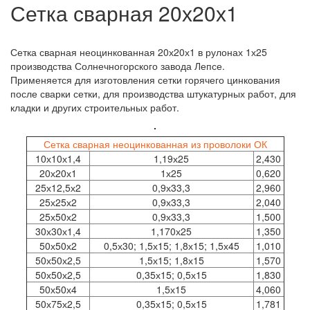
Сетка сварная 20х20х1
Сетка сварная неоцинкованная 20х20х1 в рулонах 1х25
производства Солнечногорского завода Лепсе.
Применяется для изготовления сетки горячего цинкования
после сварки сетки, для производства штукатурных работ, для
кладки и других строительных работ.
Сетка сварная неоцинкованная из проволоки ОК
10х10х1,4
1,19х25
2,430
20х20х1
1х25
0,620
25х12,5х2
0,9х33,3
2,960
25х25х2
0,9х33,3
2,040
25х50х2
0,9х33,3
1,500
30х30х1,4
1,170х25
1,350
50х50х2
0,5х30; 1,5х15; 1,8х15; 1,5х45
1,010
50х50х2,5
1,5х15; 1,8х15
1,570
50х50х2,5
0,35х15; 0,5х15
1,830
50х50х4
1,5х15
4,060
50х75х2,5
0,35х15; 0,5х15
1,781