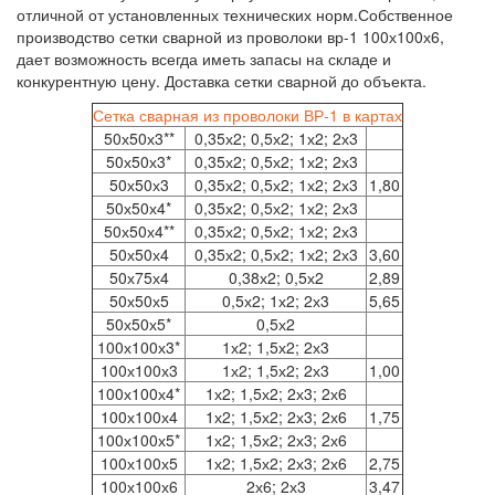
отличной от установленных технических норм.Собственное
производство сетки сварной из проволоки вр-1 100х100х6,
дает возможность всегда иметь запасы на складе и
конкурентную цену. Доставка сетки сварной до объекта.
Сетка сварная из проволоки ВР-1 в картах
50х50х3**
0,35х2; 0,5х2; 1х2; 2х3
50х50х3*
0,35х2; 0,5х2; 1х2; 2х3
50х50х3
0,35х2; 0,5х2; 1х2; 2х3
1,80
50х50х4*
0,35х2; 0,5х2; 1х2; 2х3
50х50х4**
0,35х2; 0,5х2; 1х2; 2х3
50х50х4
0,35х2; 0,5х2; 1х2; 2х3
3,60
50х75х4
0,38х2; 0,5х2
2,89
50х50х5
0,5х2; 1х2; 2х3
5,65
50х50х5*
0,5х2
100х100х3*
1х2; 1,5х2; 2х3
100х100х3
1х2; 1,5х2; 2х3
1,00
100х100х4*
1х2; 1,5х2; 2х3; 2х6
100х100х4
1х2; 1,5х2; 2х3; 2х6
1,75
100х100х5*
1х2; 1,5х2; 2х3; 2х6
100х100х5
1х2; 1,5х2; 2х3; 2х6
2,75
100х100х6
2х6; 2х3
3,47