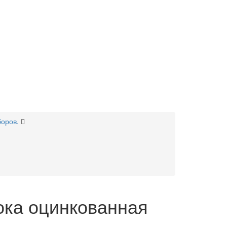
боров.
ока оцинкованная