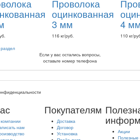
волока
Проволока
Про
нкованная
оцинкованная
оци
м
3 мм
4 м
уб.
116 кг/руб.
110 кг/ру
 раздел
Если у вас остались вопросы,
оставьте номер телефона
конфиденциальности
ас
Покупателям
Полезн
информ
 компании
Доставка
аписать нам
Договор
Акции
роизводство
Установка
Полезные 
илиалы
Прайс-лист