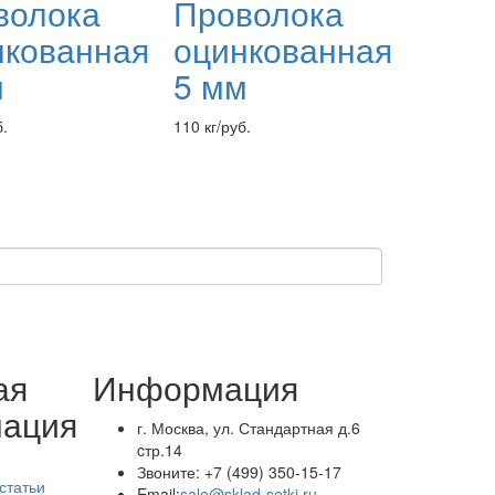
волока
Проволока
нкованная
оцинкованная
м
5 мм
б.
110 кг/руб.
ая
Информация
ация
г. Москва, ул. Стандартная д.6
cтр.14
Звоните:
+7 (499) 350-15-17
статьи
Email:
sale@sklad-setki.ru