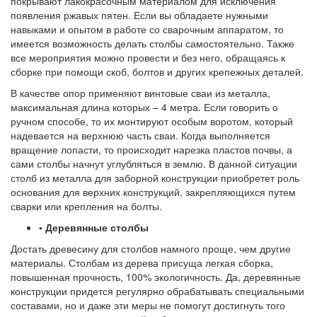
покрывают лакокрасочным материалом для исключения
появления ржавых пятен. Если вы обладаете нужными
навыками и опытом в работе со сварочным аппаратом, то
имеется возможность делать столбы самостоятельно. Также
все мероприятия можно провести и без него, обращаясь к
сборке при помощи скоб, болтов и других крепежных деталей.
В качестве опор применяют винтовые сваи из металла,
максимальная длина которых – 4 метра. Если говорить о
ручном способе, то их монтируют особым воротом, который
надевается на верхнюю часть сваи. Когда выполняется
вращение лопасти, то происходит нарезка пластов почвы, а
сами столбы начнут углубляться в землю. В данной ситуации
столб из металла для заборной конструкции приобретет роль
основания для верхних конструкций, закрепляющихся путем
сварки или крепления на болты.
• Деревянные столбы
Достать древесину для столбов намного проще, чем другие
материалы. Столбам из дерева присуща легкая сборка,
повышенная прочность, 100% экологичность. Да, деревянные
конструкции придется регулярно обрабатывать специальными
составами, но и даже эти меры не помогут достигнуть того